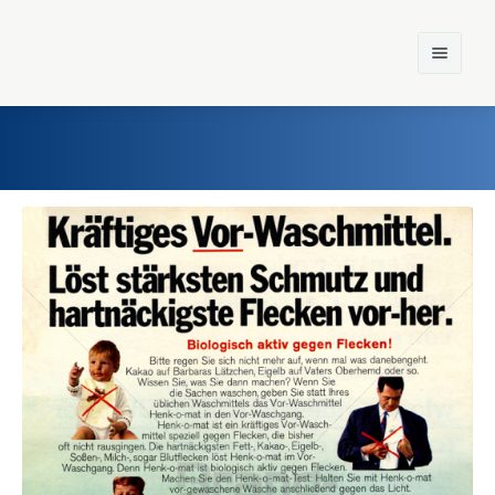
Home
Einst und Heute
Marken
Konzerne
Epoche