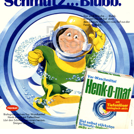
Henk-o-mat
Henkel Central Eastern Europe GmbH
1969
Bild-ID: 18906