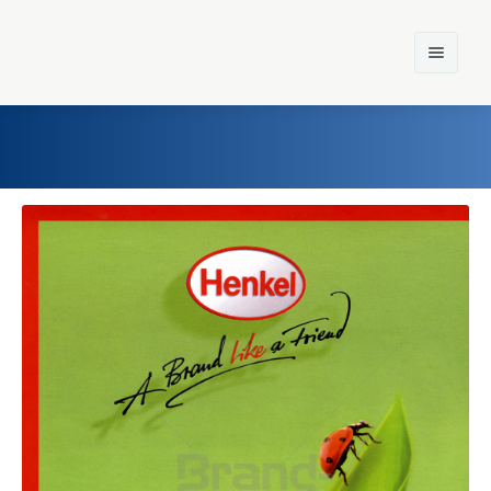
Home
Einst und Heute
Marken
Konzerne
Epoche