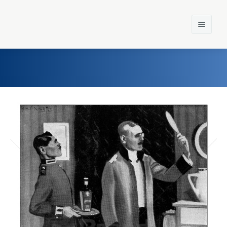
Home
Einst und Heute
Marken
Konzerne
Epoche