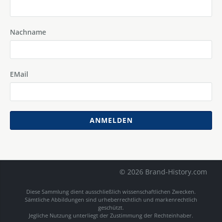
Nachname
EMail
ANMELDEN
© 2026 Brand-History.com
Diese Sammlung dient ausschließlich wissenschaftlichen Zwecken.
Sämtliche Abbildungen sind urheberrechtlich und markenrechtlich
geschützt.
Jegliche Nutzung unterliegt der Zustimmung der Rechteinhaber.