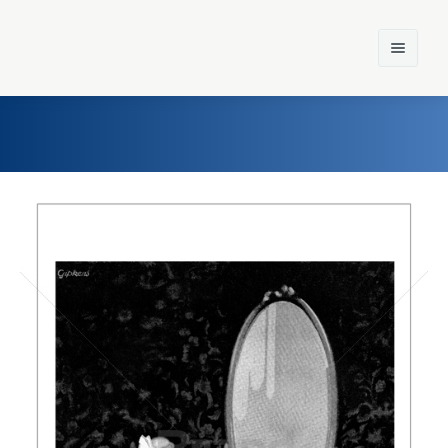
Home
Einst und Heute
Marken
Konzerne
Epoche