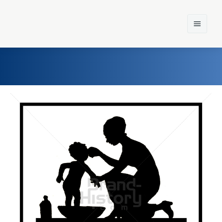
Home
Einst und Heute
Marken
Konzerne
Epoche