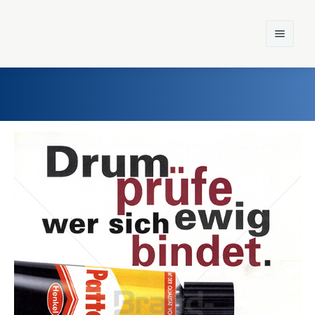
Home
Einst und Heute
Marken
Konzerne
Epoche