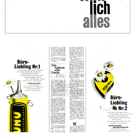
Bild-ID: 45332
UHU
UHU GmbH & Co KG
1966
Bild-ID: 41452