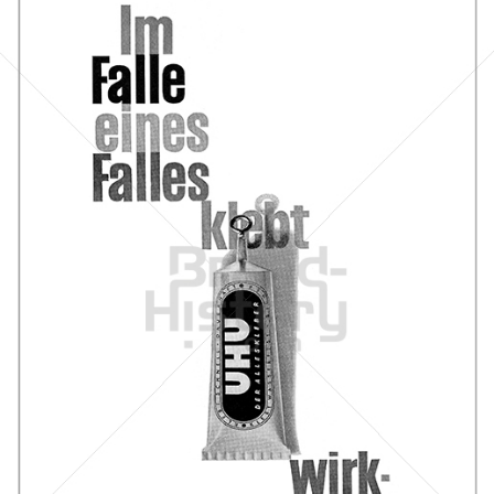
UHU
UHU GmbH & Co KG
1962