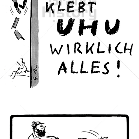
UHU
UHU GmbH & Co KG
1954
Bild-ID: 1469