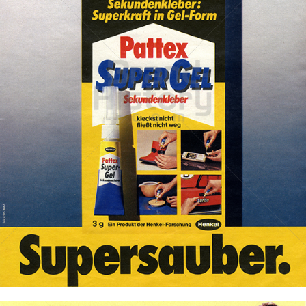
Pattex
Henkel Central Eastern Europe GmbH
1985
Bild-ID: 73268