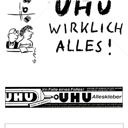
UHU
UHU GmbH & Co KG
1955
Bild-ID: 65
Bild-ID: 8365
UHU
UHU GmbH & Co KG
1962