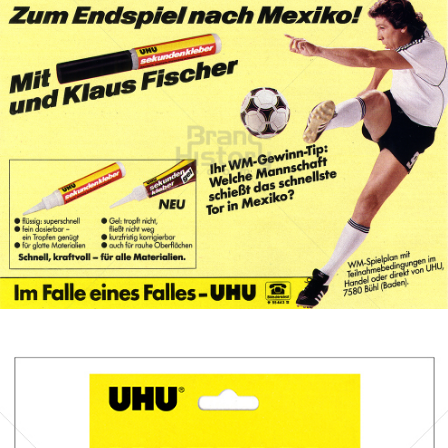
UHU
UHU GmbH & Co KG
1986
Bild-ID: 70046