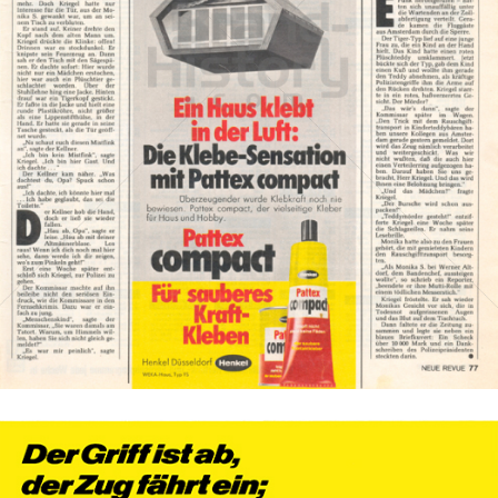
Pattex
Henkel Central Eastern Europe GmbH
1975
Bild-ID: 384