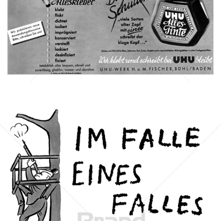
UHU
UHU GmbH & Co KG
1953
Bild-ID: 1288