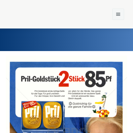
Home
Einst und Heute
Marken
Konzerne
Epoche