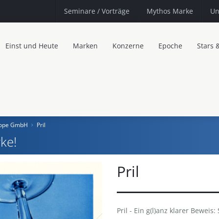
Seminare
/ Vorträge
Mythos Marke
Un
Einst und Heute
Marken
Konzerne
Epoche
Stars 
urope GmbH
Pril
ke!
Pril
Pril - Ein g(l)anz klarer Beweis: 