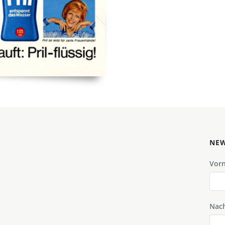
NEW
Vor
Nac