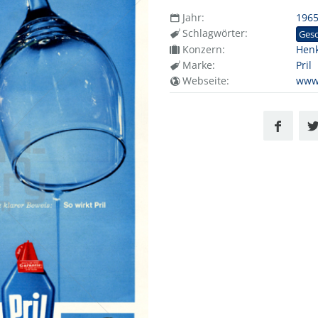
Jahr:
196
Schlagwörter:
Gesc
Konzern:
Henk
Marke:
Pril
Webseite:
www