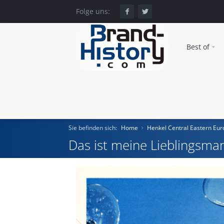
Folge uns:
Best of
Sie befinden sich:
Home
Henkel Central Eastern E
Das ist meine Lieblingsmar
Home
Einst und Heute
Marken