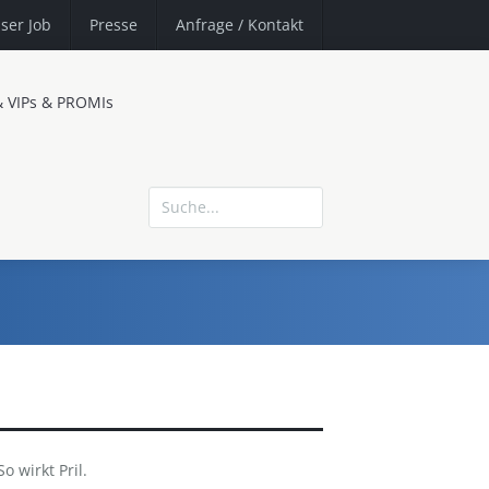
ser Job
Presse
Anfrage
/ Kontakt
& VIPs & PROMIs
So wirkt Pril.