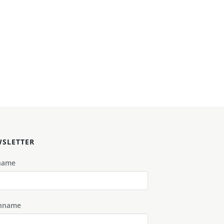
SLETTER
name
hname