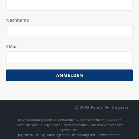
Nachname
EMail
ANMELDEN
© 2026 Brand-History.com
Diese Sammlung dient ausschließlich wissenschaftlichen Zwecken.
Sämtliche Abbildungen sind urheberrechtlich und markenrechtlich
geschützt.
Jegliche Nutzung unterliegt der Zustimmung der Rechteinhaber.