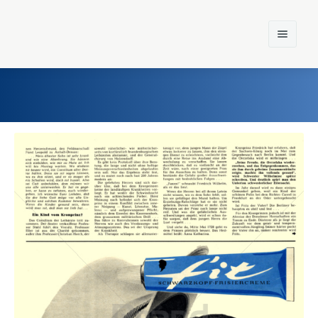
Home
Einst und Heute
Marken
Konzerne
Epoche