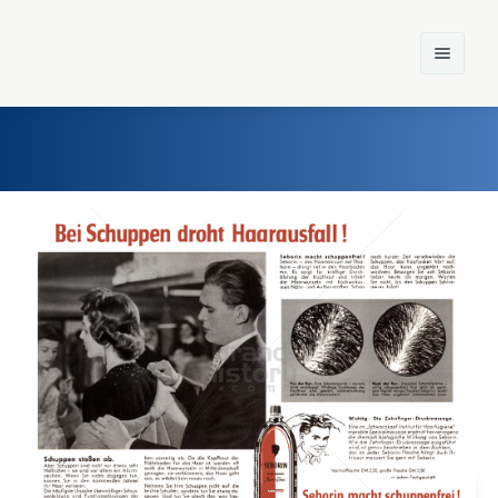
Home
Einst und Heute
Marken
Konzerne
Epoche