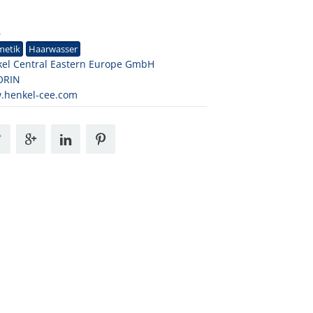
6
metik
Haarwasser
el Central Eastern Europe GmbH
ORIN
.henkel-cee.com