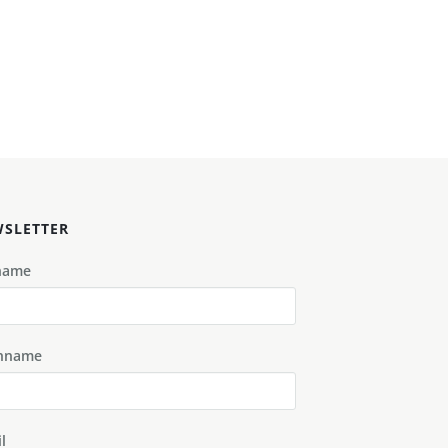
SLETTER
name
hname
l