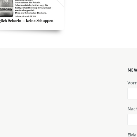
NEW
Vor
Nac
EMai