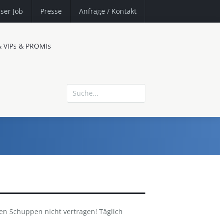
ser Job
Presse
Anfrage
/ Kontakt
& VIPs & PROMIs
n Schuppen nicht vertragen! Täglich