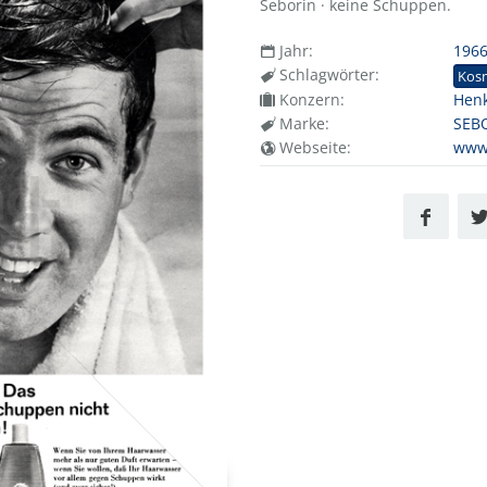
Seborin · keine Schuppen.
Jahr:
196
Schlagwörter:
Kos
Konzern:
Henk
Marke:
SEB
Webseite:
www