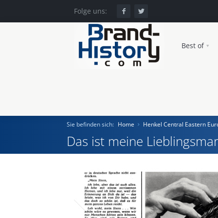
Folge uns:
Best of
Sie befinden sich:
Home
Henkel Central Eastern E
Das ist meine Lieblingsmar
Home
Einst und Heute
Marken