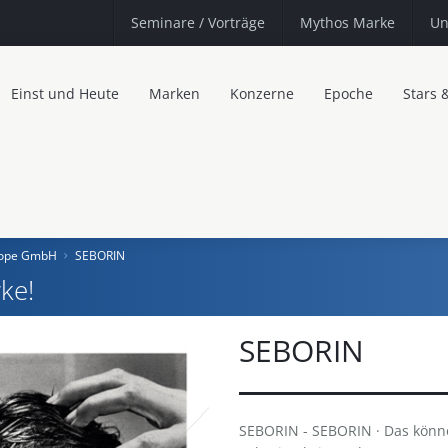
Seminare
/ Vorträge
Mythos Marke
Un
Einst und Heute
Marken
Konzerne
Epoche
Stars 
urope GmbH
SEBORIN
ke!
SEBORIN
SEBORIN - SEBORIN · Das könne