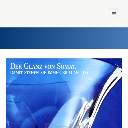
Home
Einst und Heute
Marken
Konzerne
Epoche