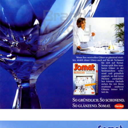
Somat
Henkel Central Eastern Europe GmbH
1985
Bild-ID: 47366