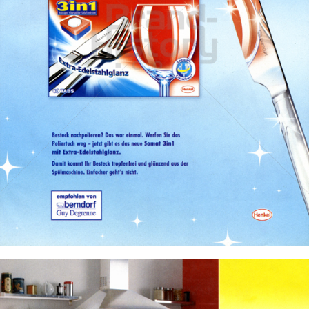
Somat
Henkel Central Eastern Europe GmbH
2004
Bild-ID: 32829