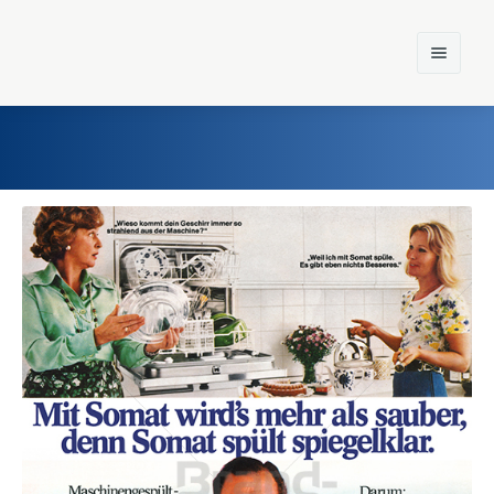
Home
Einst und Heute
Marken
Konzerne
Epoche