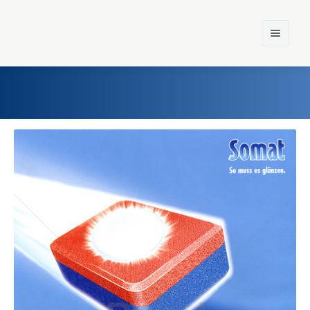
Home
Einst und Heute
Marken
Konzerne
Epoche