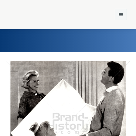
Home
Einst und Heute
Marken
Konzerne
Epoche