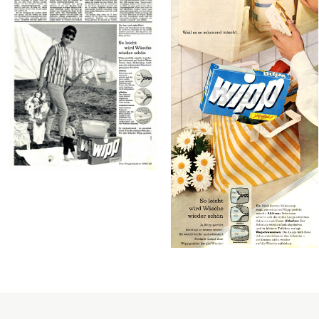
wipp Waschmittel
Henkel Central
Eastern Europe GmbH
wipp Waschmittel
1961
Henkel Central
Eastern Europe GmbH
Bild-ID: 40203
1962
Bild-ID: 40280