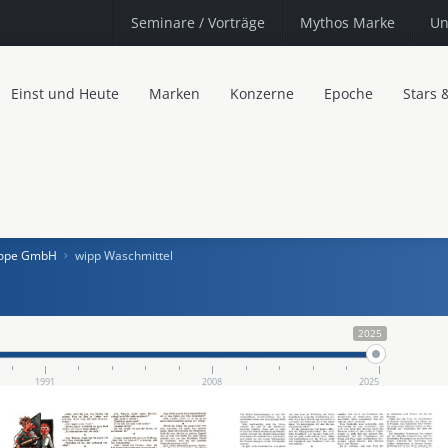
Seminare
/ Vorträge
Mythos Marke
Un
Einst und Heute
Marken
Konzerne
Epoche
Stars 
urope GmbH
wipp Waschmittel
2025
1991
2008
2025