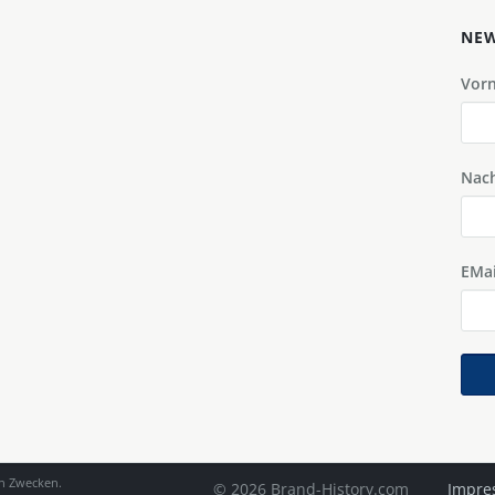
NEW
Vor
Nac
EMai
en Zwecken.
© 2026 Brand-History.com
Impre