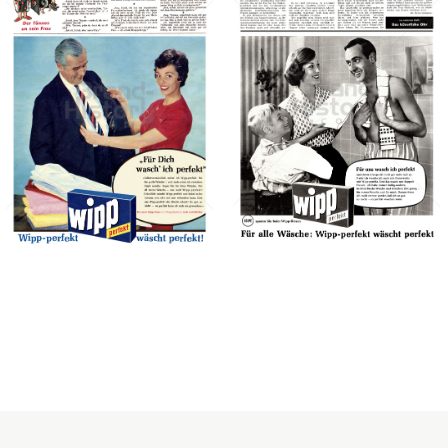
wipp Waschmittel
wipp Waschmittel
Henkel Central
Henkel Central
Eastern Europe GmbH
Eastern Europe GmbH
1959
1959
Bild-ID: 41396
Bild-ID: 41315