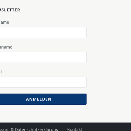
SLETTER
name
hname
l
ANMELDEN
ssum & Datenschutzerklärung
Kontakt