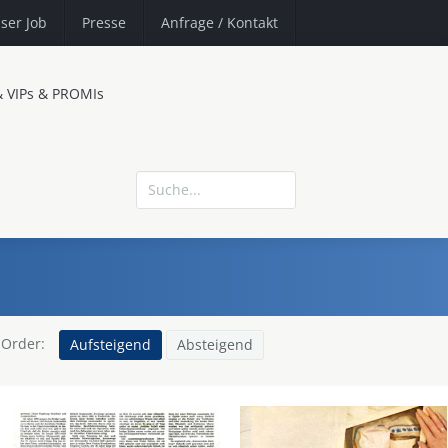
ser Job
Presse
Anfrage
/ Kontakt
& VIPs & PROMIs
Order:
Aufsteigend
Absteigend