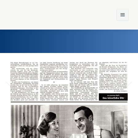
Home
Einst und Heute
Marken
Konzerne
Epoche