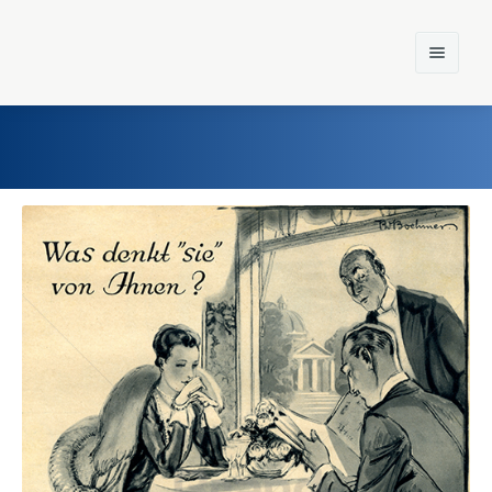
Home
Einst und Heute
Marken
Konzerne
Epoche