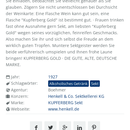
Sie einladen, beobachtet Sie vielleicht genauer als Sie
glauben. Zögern Sie nicht unentschlossen bei Durchsicht
der Weinkarte: Eine Flasche Wein kann gut sein, eine
Flasche "Kupferberg Gold" ist bestimmt gut. · Frauen trinken
fast ohne Ausnahme gern Sekt, am liebsten "Kupferberg
Gold" wegen seines vorzüglichen, feinreifen Geschmacks.
Also machen Sie ihr und sich selbst die Freude an dem
wirklich guten Tropfen. Muntere Sektgeister werden Sie
beide verführerisch umspielen und Ihnen frohe Laune
bringen! KUPFERBERG GOLD · DIE GUTE, ALTE, DEUTSCHE
MARKE.
Jahr:
1927
Schlagwörter:
Alkoholisches Getränk
Sekt
Agentur:
Boehmer
Konzern:
Henkell & Co. Sektkellerei KG
Marke:
KUPFERBERG Sekt
Webseite:
www.henkell.de