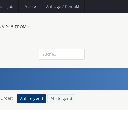
ser Job
Presse
Anfrage
/ Kontakt
& VIPs & PROMIs
Order:
Aufsteigend
Absteigend