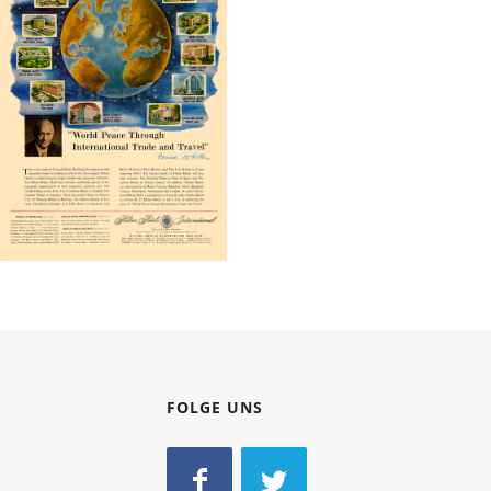
Konzerne
Epoche
Hilton Hotels
International
Hilton International
GmbH
1959
Bild-ID: 20771
FOLGE UNS