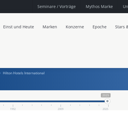
Seminare
/ Vorträge
Mythos Marke
Un
Einst und Heute
Marken
Konzerne
Epoche
Stars 
Hilton Hotels International
2025
1992
2009
2025