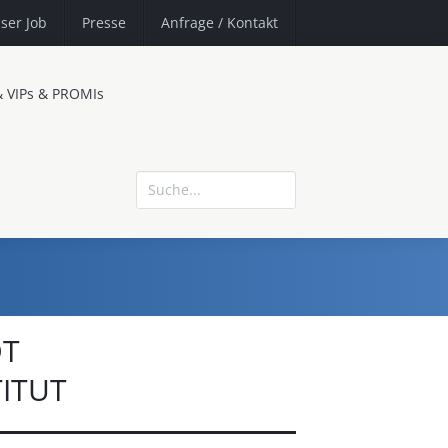
ser Job
Presse
Anfrage
/ Kontakt
& VIPs & PROMIs
DT
ITUT