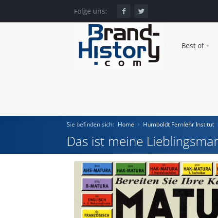
Folge uns:
Best of
Sie befinden sich:
Home
Humboldt Fernlehr Institut
Das ist meine Lieblingsmar
Home
Einst und Heute
Marken