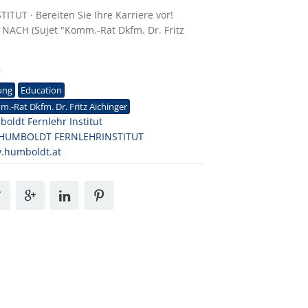
UT · Bereiten Sie Ihre Karriere vor!
NACH (Sujet "Komm.-Rat Dkfm. Dr. Fritz
7
ung
Education
.-Rat Dkfm. Dr. Fritz Aichinger
oldt Fernlehr Institut
 HUMBOLDT FERNLEHRINSTITUT
.humboldt.at