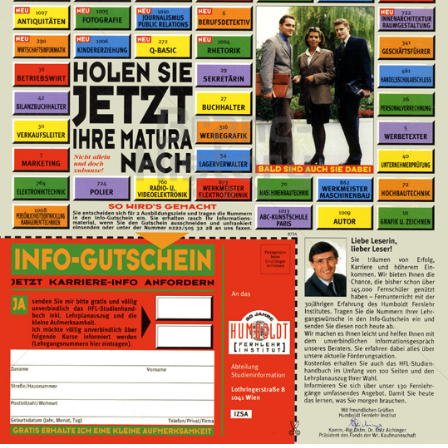
HFL HUMBOLDT FERNLEHRINSTITUT
Humboldt Fernlehr Institut
1997
Bild-ID: 32793