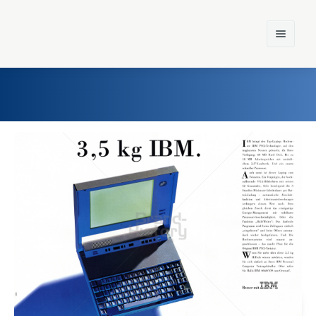
Home
Einst und Heute
Marken
Konzerne
Epoche