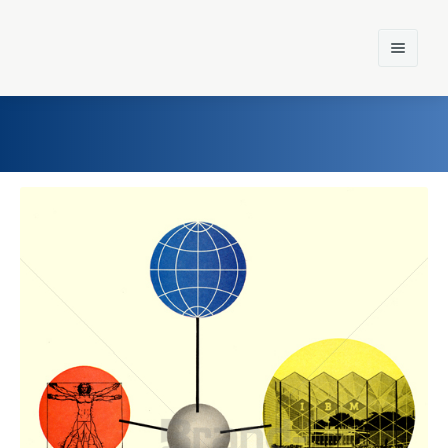
Home
Einst und Heute
Marken
Konzerne
Epoche