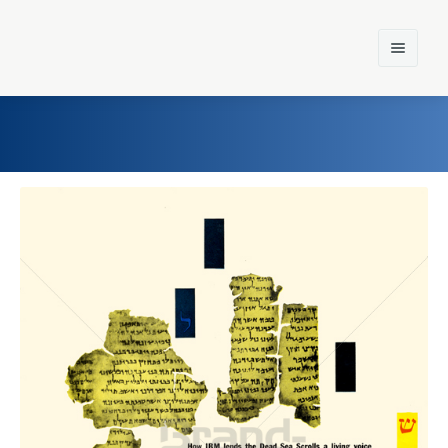
Home
Einst und Heute
Marken
Konzerne
Epoche