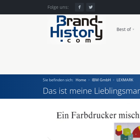
Folge uns:
Best of
Sie befinden sich:
Home
IBM GmbH
LEXMARK
Das ist meine Lieblingsmar
Home
Einst und Heute
Marken