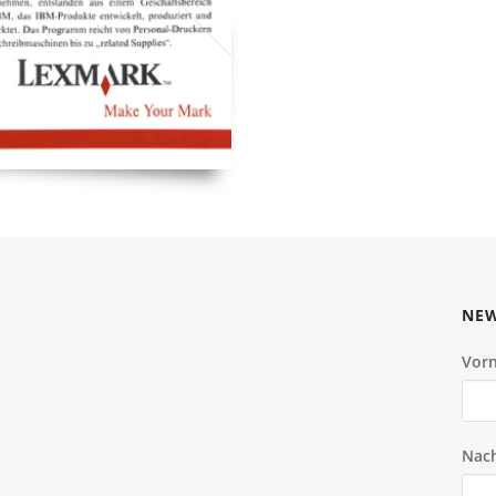
NEW
Vor
Nac