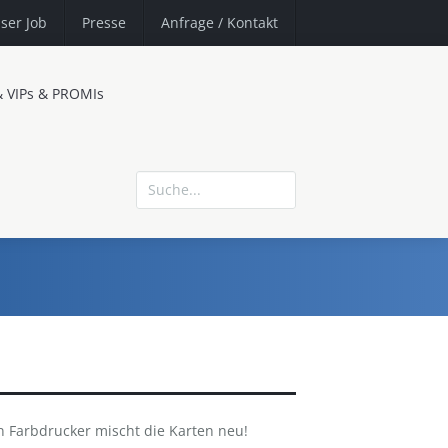
ser Job
Presse
Anfrage
/ Kontakt
& VIPs & PROMIs
 Farbdrucker mischt die Karten neu!