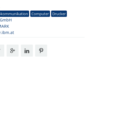
3
okommunikation
Computer
Drucker
 GmbH
MARK
.ibm.at