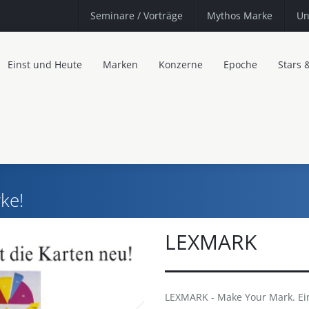
Seminare
/ Vorträge
Mythos Marke
Un
Einst und Heute
Marken
Konzerne
Epoche
Stars 
ke!
LEXMARK
LEXMARK - Make Your Mark. Ein