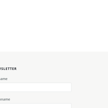
SLETTER
name
hname