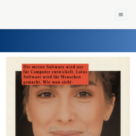
Home
Einst und Heute
Marken
Konzerne
Epoche