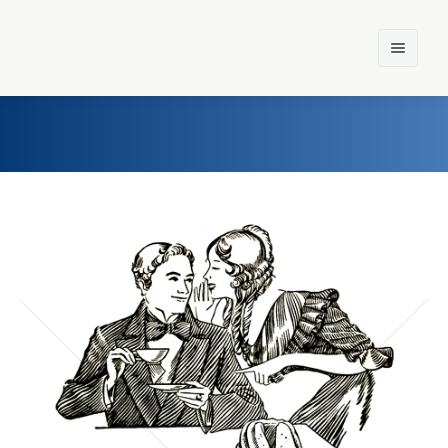
Home
Einst und Heute
Marken
Konzerne
Epoche