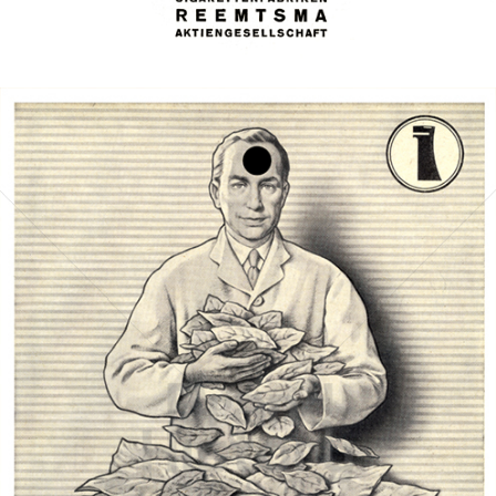
Bild-ID: 40760
REEMTSMA A.-G.
Imperial Tobacco Group
1952