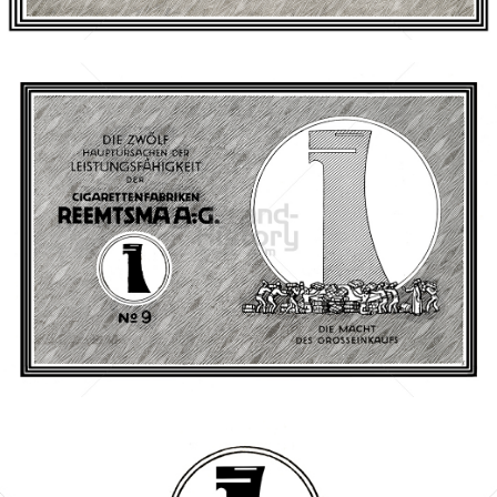
Bild-ID: 40740
REEMTSMA A.-G.
Imperial Tobacco Group
1926
Bild-ID: 3363