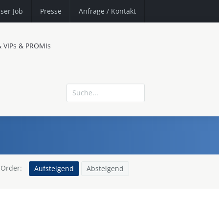
ser Job
Presse
Anfrage
/ Kontakt
& VIPs & PROMIs
Order:
Aufsteigend
Absteigend