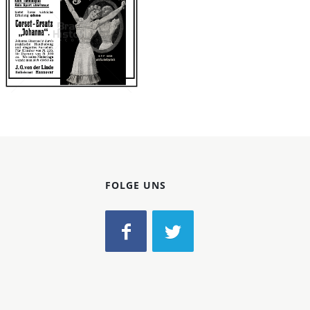
Konzerne
Epoche
J. G. von der Linde,
Hannover
Bild-ID: 42671
J. G. von der Linde,
Hannover
1905
FOLGE UNS