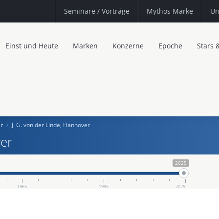
Seminare
/ Vorträge
Mythos Marke
Un
Einst und Heute
Marken
Konzerne
Epoche
Stars 
er
J. G. von der Linde, Hannover
ver
2025
1965
1995
2025