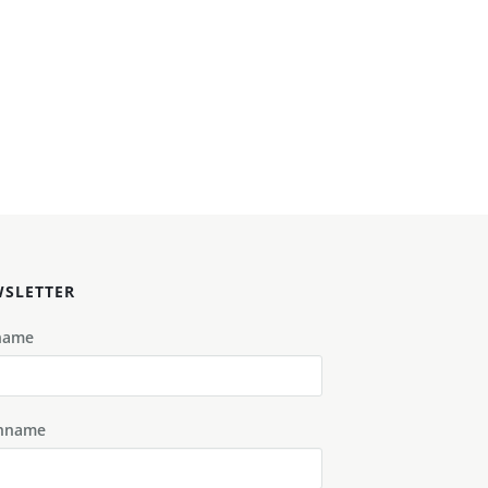
SLETTER
name
hname