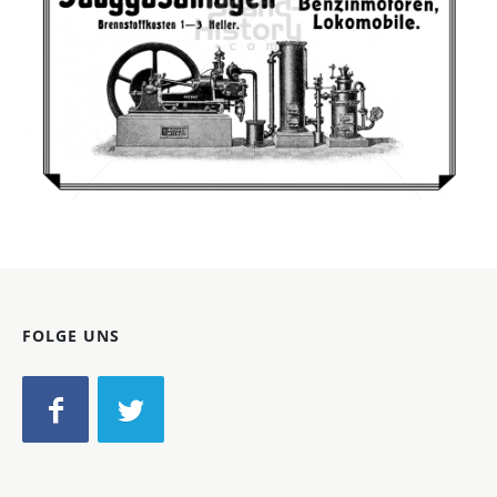
J. POLKE, Wien
J. POLKE, Wien
1908
Bild-ID: 46652
FOLGE UNS