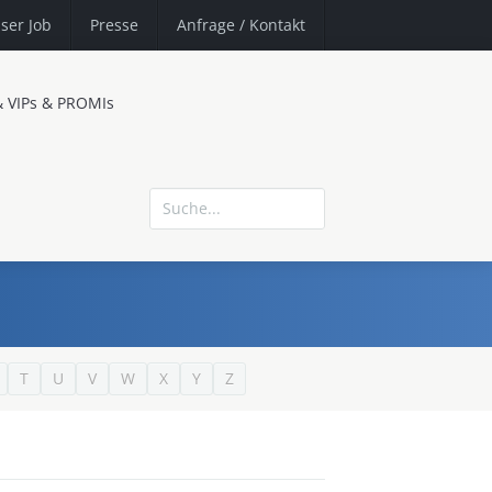
ser Job
Presse
Anfrage
/ Kontakt
& VIPs & PROMIs
T
U
V
W
X
Y
Z