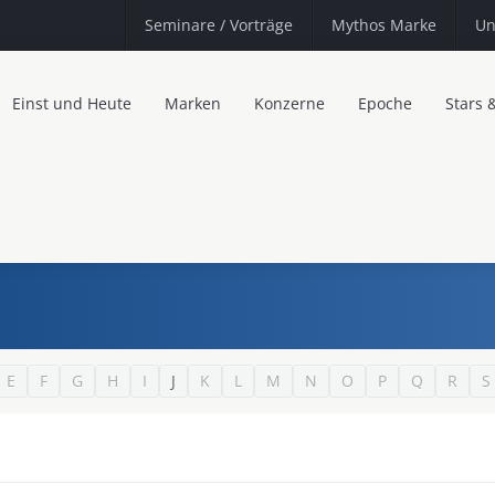
Seminare
/ Vorträge
Mythos Marke
Un
Einst und Heute
Marken
Konzerne
Epoche
Stars 
E
F
G
H
I
J
K
L
M
N
O
P
Q
R
S