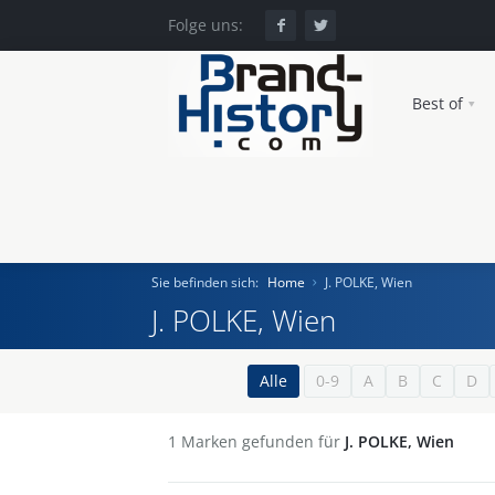
Folge uns:
Best of
Sie befinden sich:
Home
J. POLKE, Wien
J. POLKE, Wien
Home
Alle
0-9
A
B
C
D
Einst und Heute
1
Marken gefunden für
J. POLKE, Wien
Marken