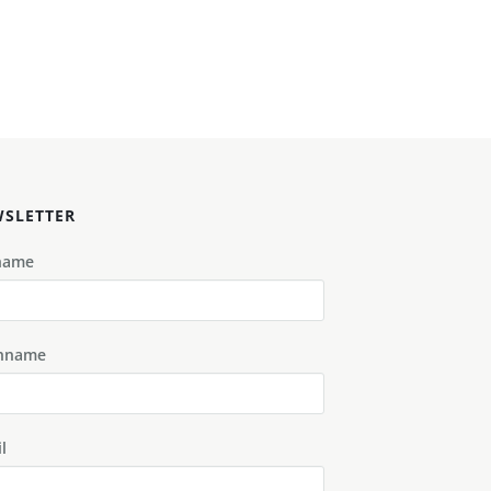
SLETTER
name
hname
l