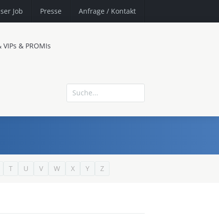
ser Job
Presse
Anfrage
/ Kontakt
& VIPs & PROMIs
T
U
V
W
X
Y
Z