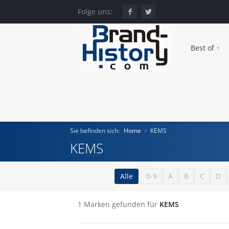
Folge uns:
Best of
Sie befinden sich:
Home
KEMS
KEMS
Home
Alle
0-9
A
B
C
D
Einst und Heute
1
Marken gefunden für
KEMS
Marken