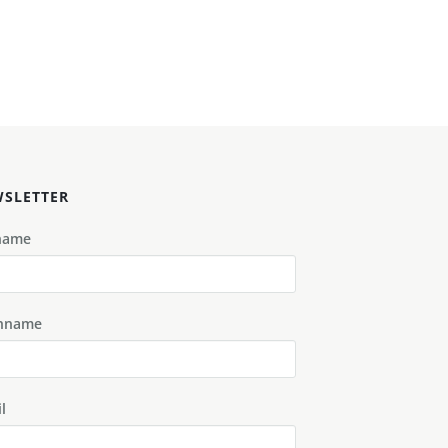
SLETTER
name
hname
l