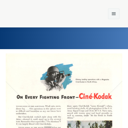
Home
Einst und Heute
Marken
Konzerne
Epoche