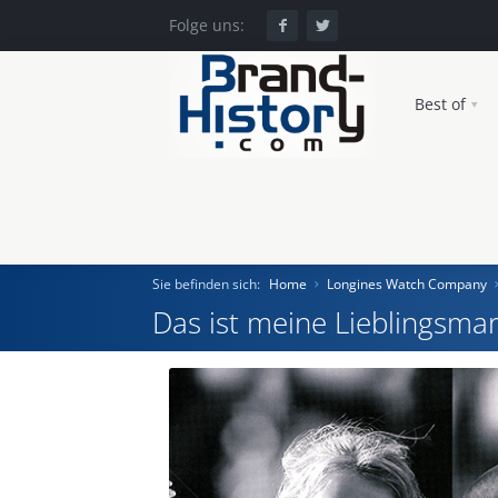
Folge uns:
Best of
Sie befinden sich:
Home
Longines Watch Company
Das ist meine Lieblingsmar
Home
Einst und Heute
Marken