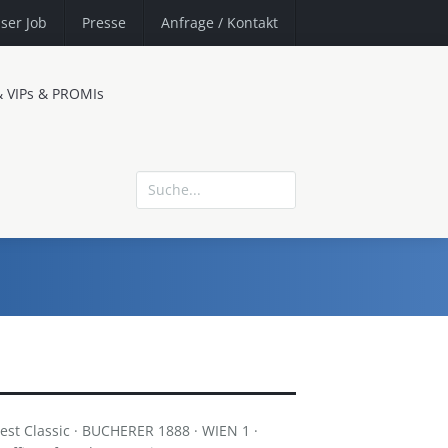
ser Job
Presse
Anfrage
/ Kontakt
& VIPs & PROMIs
t Classic · BUCHERER 1888 · WIEN 1 ·