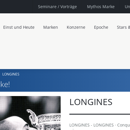
Seminare
/ Vorträge
Mythos Marke
Un
Einst und Heute
Marken
Konzerne
Epoche
Stars 
LONGINES
ke!
LONGINES
LONGINES - LONGINES · Conques