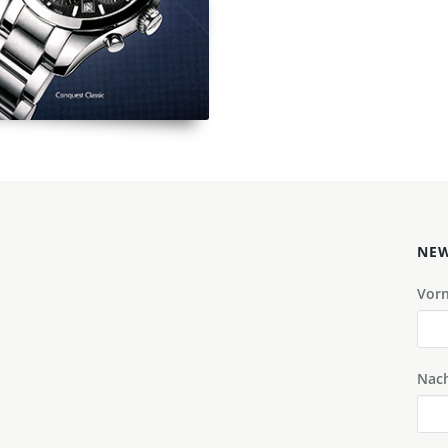
NEW
Vor
Nac