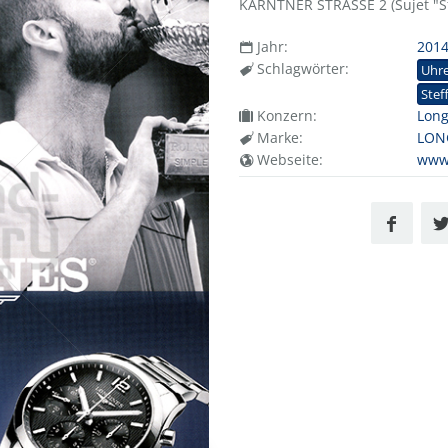
KÄRNTNER STRASSE 2 (Sujet "Ste
Jahr:
201
Schlagwörter:
Uhr
Stef
Konzern:
Lon
Marke:
LON
Webseite:
www.