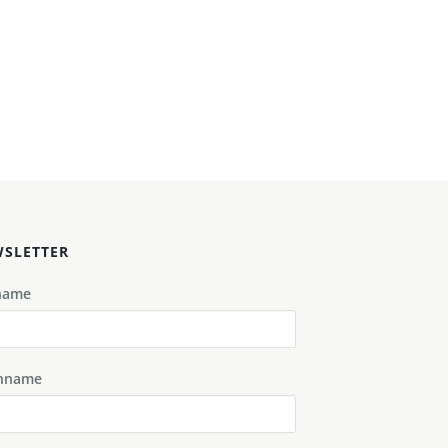
SLETTER
name
hname