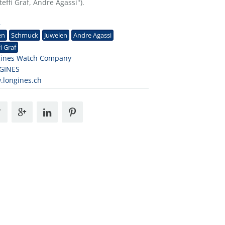
ffi Graf, Andre Agassi").
4
en
Schmuck
Juwelen
Andre Agassi
fi Graf
gines Watch Company
GINES
longines.ch