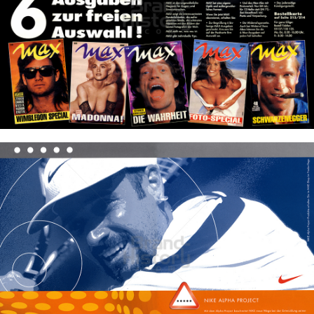
max
TOMORROW FOCUS Portal GmbH
1991
Bild-ID: 32222
NIKE
NIKE INC
1999