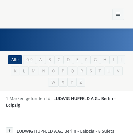
Home
Alle
0-9
A
B
C
D
E
F
G
H
I
J
K
L
M
N
O
P
Q
R
S
T
U
V
Einst und Heute
W
X
Y
Z
Marken
Konzerne
1
Marken gefunden für
LUDWIG HUPFELD A.G., Berlin -
Leipzig
Epoche
LUDWIG HUPFELD A.G., Berlin - Leipzig - 8 Sujets