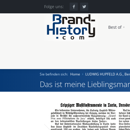
Folge uns:
Best of
Sie befinden sich:
Home
LUDWIG HUPFELD A.G., Berli
Das ist meine Lieblingsmar
Home
Einst und Heute
Marken