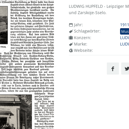
LUDWIG HUPFELD - Leipziger Mu
und Zarskoje-Sselo.
Jahr:
191
Schlagwörter:
Mus
Konzern:
LUDW
Marke:
LUDW
Webseite: