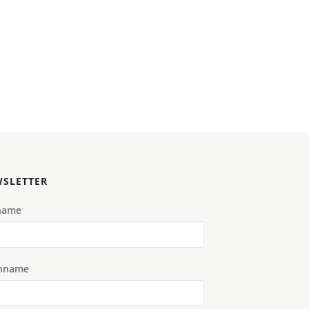
SLETTER
name
hname