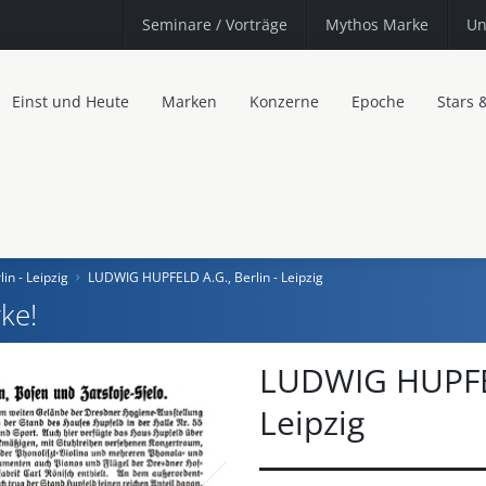
Seminare
/ Vorträge
Mythos Marke
Un
Einst und Heute
Marken
Konzerne
Epoche
Stars 
n - Leipzig
LUDWIG HUPFELD A.G., Berlin - Leipzig
ke!
LUDWIG HUPFEL
Leipzig