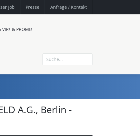
ser Job
Presse
Anfrage
/ Kontakt
& VIPs & PROMIs
D A.G., Berlin -