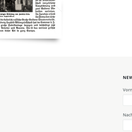
NEW
Vor
Nac