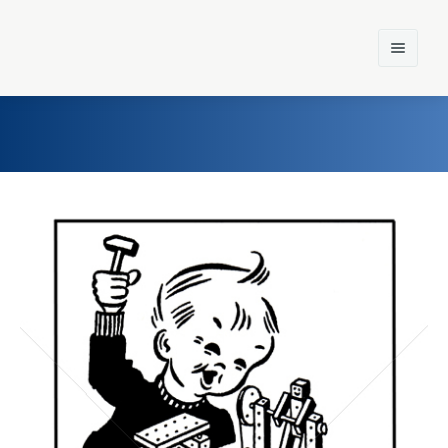
Home
Einst und Heute
Marken
Konzerne
Epoche