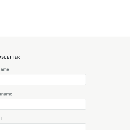
SLETTER
name
hname
l