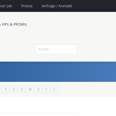
ser Job
Presse
Anfrage
/ Kontakt
& VIPs & PROMIs
T
U
V
W
X
Y
Z