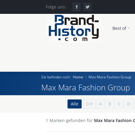
Folge uns:
Best of
Sie befinden sich:
Home
Max Mara Fashion Group
Max Mara Fashion Group
Home
Alle
0-9
A
B
C
D
Einst und Heute
1
Marken gefunden für
Max Mara Fashion 
Marken