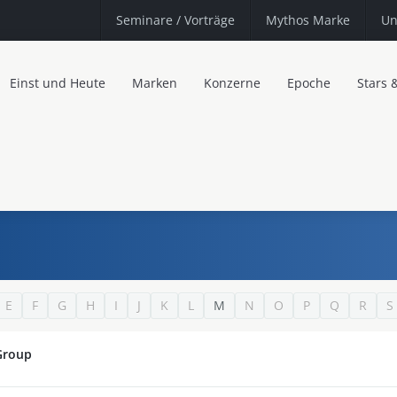
Seminare
/ Vorträge
Mythos Marke
Un
Einst und Heute
Marken
Konzerne
Epoche
Stars 
E
F
G
H
I
J
K
L
M
N
O
P
Q
R
S
Group