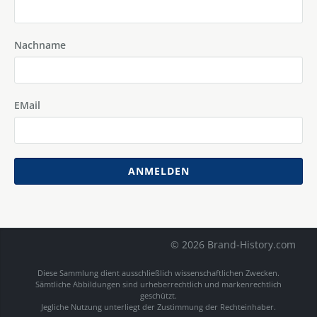
Nachname
EMail
ANMELDEN
© 2026 Brand-History.com
Diese Sammlung dient ausschließlich wissenschaftlichen Zwecken.
Sämtliche Abbildungen sind urheberrechtlich und markenrechtlich
geschützt.
Jegliche Nutzung unterliegt der Zustimmung der Rechteinhaber.