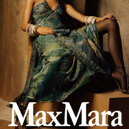
MaxMara
Max Mara Fashion Group
2005
Bild-ID: 60275