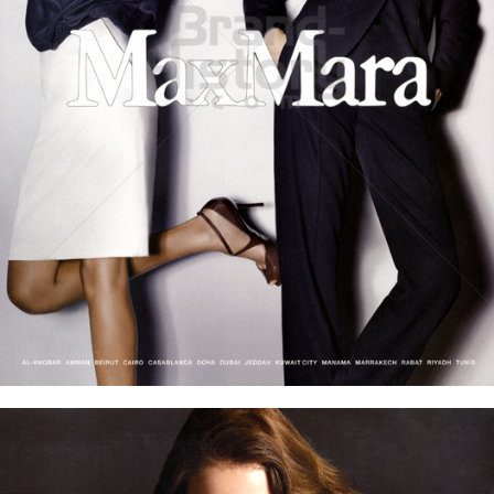
MaxMara
Max Mara Fashion Group
2009
Bild-ID: 60149