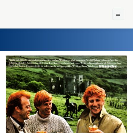
Home
Einst und Heute
Marken
Konzerne
Epoche