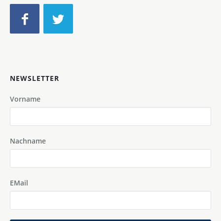
NEWSLETTER
Vorname
Nachname
EMail