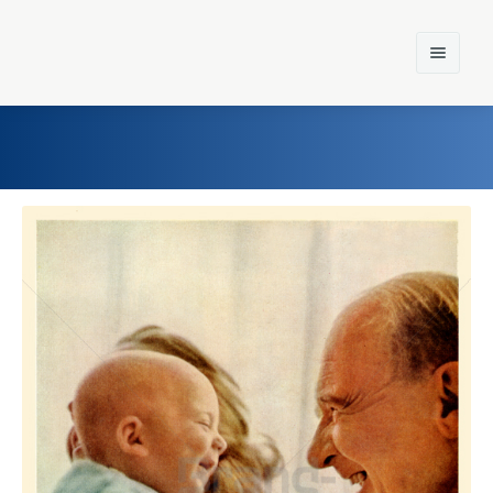
Home
Einst und Heute
Marken
Konzerne
Epoche