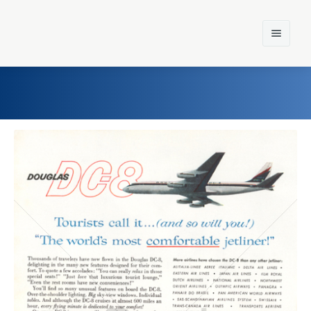
Home
Einst und Heute
Marken
Konzerne
Epoche