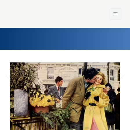
Home
Einst und Heute
Marken
Konzerne
Epoche