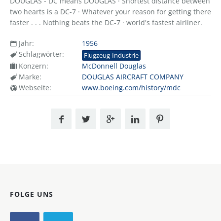
DOUGLAS - DC means DOUGLAS · Shortest distance between
two hearts is a DC-7 · Whatever your reason for getting there
faster . . . Nothing beats the DC-7 · world's fastest airliner.
Jahr:
1956
Schlagwörter:
Flugzeug-Industrie
Konzern:
McDonnell Douglas
Marke:
DOUGLAS AIRCRAFT COMPANY
Webseite:
www.boeing.com/history/mdc
FOLGE UNS